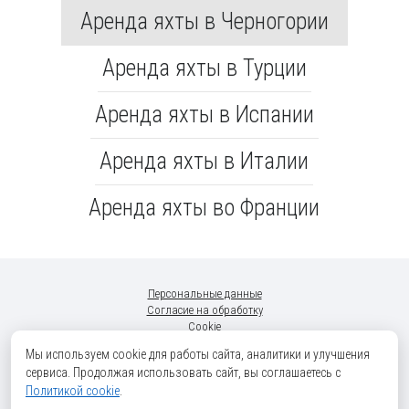
Аренда яхты в Черногории
Аренда яхты в Турции
Аренда яхты в Испании
Аренда яхты в Италии
Аренда яхты во Франции
Персональные данные
Согласие на обработку
Cookie
«Мир ветров»
-
Москва
-
ул. Окская, д.3, корп. 1,
+7(499)705-9291
Мы используем cookie для работы сайта, аналитики и улучшения
/
+7(930)761-2220
сервиса. Продолжая использовать сайт, вы соглашаетесь с
"World of Winds" LP SL032750 5 South Charlotte Street, Edinburgh, Scotland,
Политикой cookie
.
United Kingdom, EH2 4AN