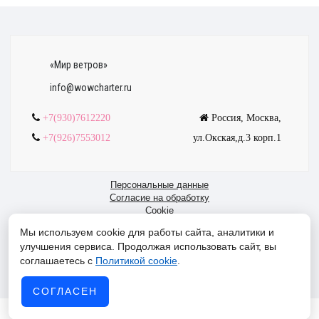
«Мир ветров
»
info@wowcharter.ru
+7(930)7612220
Россия, Москва,
+7(926)7553012
ул.Окская,д.3 корп.1
Персональные данные
Согласие на обработку
Cookie
Мы используем cookie для работы сайта, аналитики и
«Мир ветров»
-
Москва
-
ул. Окская, д.3, корп. 1,
улучшения сервиса. Продолжая использовать сайт, вы
+7(499)705-9291
/
+7(930)761-2220
соглашаетесь с
Политикой cookie
.
"World of Winds" LP SL032750 5 South Charlotte Street, Edinburgh,
Scotland, United Kingdom, EH2 4AN
СОГЛАСЕН