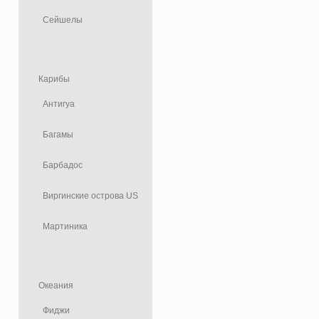
Сейшелы
Карибы
Антигуа
Багамы
Барбадос
Виргинские острова US
Мартиника
Океания
Фиджи