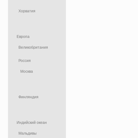
Хорватия
Европа
Великобритания
Россия
Москва
Финляндия
Индийский океан
Мальдивы