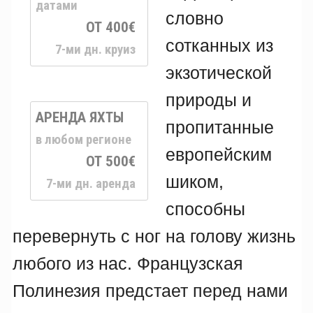
датами
словно
ОТ 400€
сотканных из
7-ми дн. круиз
экзотической
природы и
АРЕНДА ЯХТЫ
пропитанные
в любом регионе
европейским
ОТ 500€
шиком,
7-ми дн. аренда
способны
перевернуть с ног на голову жизнь
любого из нас. Французская
Полинезия предстает перед нами