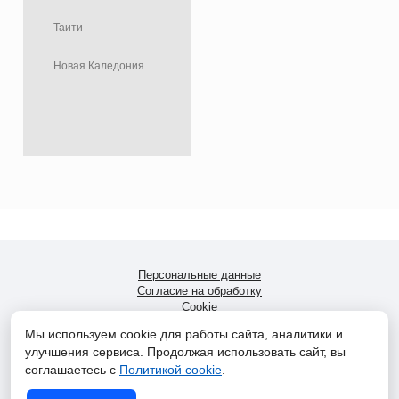
Таити
Новая Каледония
Персональные данные
Согласие на обработку
Cookie
Мы используем cookie для работы сайта, аналитики и
«Мир ветров»
-
Москва
-
ул. Окская, д.3, корп. 1,
улучшения сервиса. Продолжая использовать сайт, вы
+7(499)705-9291
/
+7(930)761-2220
соглашаетесь с
Политикой cookie
.
"World of Winds" LP SL032750 5 South Charlotte Street, Edinburgh,
Scotland, United Kingdom, EH2 4AN