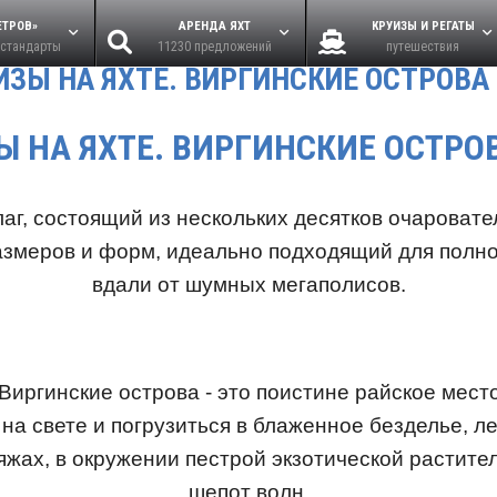
ЕТРОВ»
АРЕНДА ЯХТ
КРУИЗЫ И РЕГАТЫ
 стандарты
11230 предложений
путешествия
ИЗЫ НА ЯХТЕ. ВИРГИНСКИЕ ОСТРОВА
Ы НА ЯХТЕ. ВИРГИНСКИЕ ОСТРО
лаг, состоящий из нескольких десятков очаровате
азмеров и форм, идеально подходящий для полн
вдали от шумных мегаполисов.
Виргинские острова - это поистине райское место
 на свете и погрузиться в блаженное безделье, л
жах, в окружении пестрой экзотической растите
шепот волн.