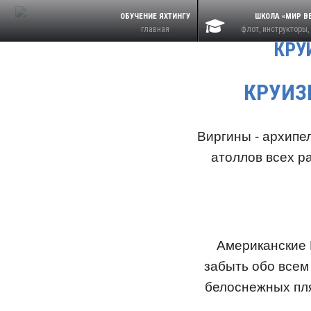
ОБУЧЕНИЕ ЯХТИНГУ
ШКОЛА «МИР В
главная
флот, инструкторы,
КРУ
КРУИЗ
Виргины - архипе
атоллов всех р
Американские 
забыть обо всем
белоснежных пля