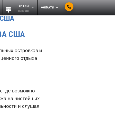
ТУР БЛОГ
КОНТАКТЫ
новости
 США
ВА США
льных островков и
оценного отдыха
, где возможно
ежа на чистейших
льности и слушая