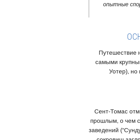
опытные спо
ОС
Путешествие н
самыми крупным
Уотер), н
Сент-Томас отм
прошлым, о чем 
заведений (“Сунду
сокровищ загл