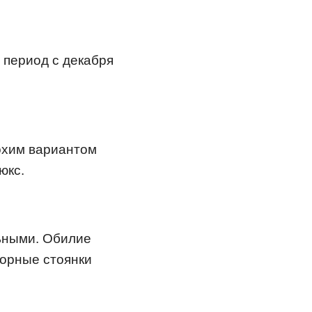
 период с декабря
лохим вариантом
юкс.
ьными. Обилие
корные стоянки