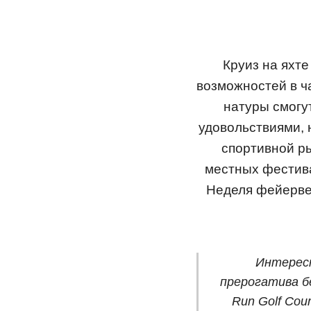
Круиз на яхт
возможностей в ч
натуры смогу
удовольствиями, 
спортивной ры
местных фестива
Неделя фейервер
Интересн
прерогатива б
Run Golf Cou