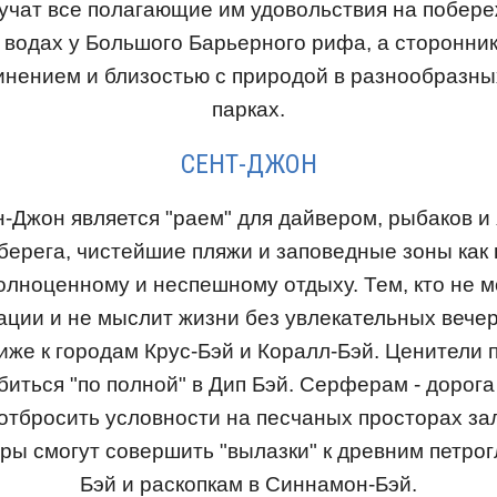
учат все полагающие им удовольствия на побер
в водах у Большого Барьерного рифа, а сторонник
инением и близостью с природой в разнообразн
парках.
СЕНТ-ДЖОН
-Джон является "раем" для дайвером, рыбаков и 
ерега, чистейшие пляжи и заповедные зоны как
олноценному и неспешному отдыху. Тем, кто не 
ации и не мыслит жизни без увлекательных вече
иже к городам Крус-Бэй и Коралл-Бэй. Ценители 
биться "по полной" в Дип Бэй. Серферам - дорога 
отбросить условности на песчаных просторах за
ры смогут совершить "вылазки" к древним петро
Бэй и раскопкам в Синнамон-Бэй.