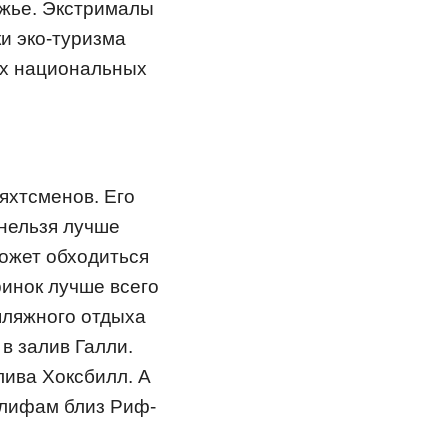
ежье. Экстрималы
и эко-туризма
ых национальных
яхтсменов. Его
 нельзя лучше
может обходиться
ринок лучше всего
пляжного отдыха
в залив Галли.
лива Хоксбилл. А
глифам близ Риф-