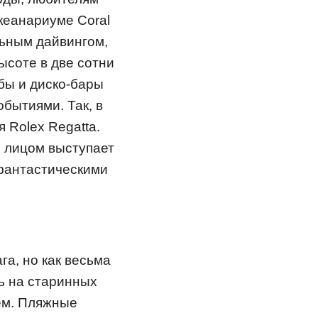
кеанариуме Coral
льным дайвингом,
ысоте в две сотни
бы и диско-бары
бытиями. Так, в
 Rolex Regatta.
 лицом выступает
фантастическими
га, но как весьма
ть на старинных
ем. Пляжные