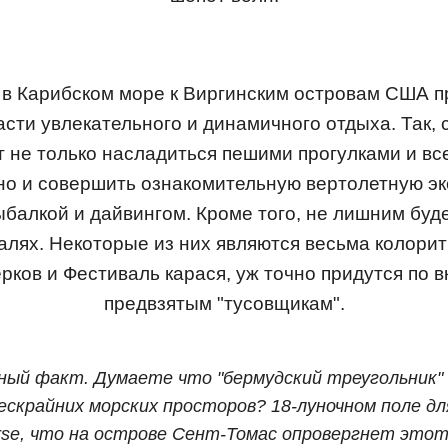
е в Карибском море к Виргинским островам США п
асти увлекательного и динамичного отдыха. Так,
т не только насладиться пешими прогулками и в
но и совершить ознакомительную вертолетную эк
балкой и дайвингом. Кроме того, не лишним буд
лях. Некоторые из них являются весьма колорит
ков и Фестиваль карася, уж точно придутся по 
предвзятым "тусовщикам".
ый факт. Думаете что "бермудский треугольник" 
ескрайних морских просторов? 18-луночном поле д
rse, что на острове Сент-Томас опровергнет этот