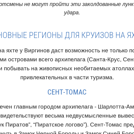
ртсмены не могут пройти эти заколдованные лун
удара.
НОВНЫЕ РЕГИОНЫ ДЛЯ КРУИЗОВ НА ЯХ
а яхте у Виргинов даст возможность не только п
и островами всего архипелага (Санта-Крус, Сен
о и побывать на живописных необитаемых атоллах
привлекательных в части туризма.
СЕНТ-ТОМАС
ечен главным городом архипелага - Шарлотта-А
свидетельствуют весьма недвусмысленные выве
к Пиратов”, “Пиратское логово”). Сент-Томас пр
януть в Замок Черной Бороды и Замок Синей Бор