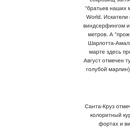
"братьев наших 
World. Искатели
виндсерфингом ил
метров. А "про
Шарлотта-Амали
марте здесь пр
Август отмечен 
голубой марлин
Санта-Круз отмеч
колоритный кур
фортах и в