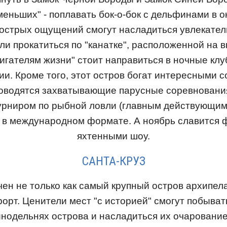
меньших" - поплавать бок-о-бок с дельфинами в о
 острых ощущений смогут насладиться увлекате
и прокатиться по "канатке", расположенной на в
жигателям жизни" стоит направиться в ночные клу
и. Кроме того, этот остров богат интересными со
оводятся захватывающие парусные соревнования
турниром по рыбной ловли (главным действующим
) в международном формате. А ноябрь славится 
яхтенными шоу.
САНТА-КРУЗ
ен не только как самый крупный остров архипела
орт. Ценители мест "с историей" смогут побыва
инодельнях острова и насладиться их очаровани