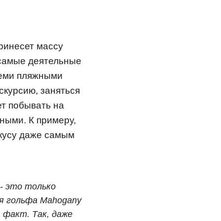
ринесет массу
 самые деятельные
семи пляжными
скурсию, заняться
ет побывать на
ными. К примеру,
вкусу даже самым
- это только
ля гольфа Mahogany
 факт. Так, даже