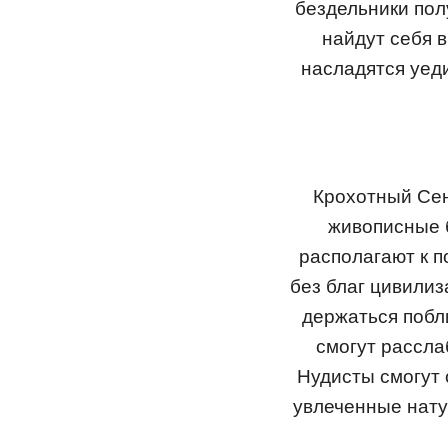
бездельники пол
найдут себя 
насладятся уед
Крохотный Сен
живописные б
располагают к п
без благ цивилиз
держаться побл
смогут рассла
Нудисты смогут 
увлеченные нату