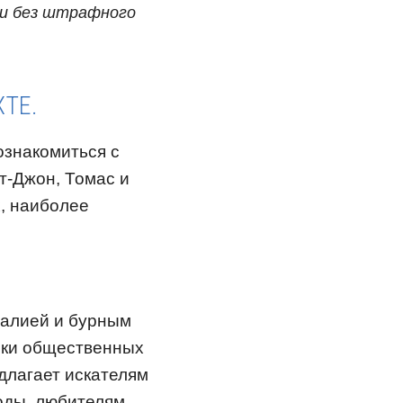
ки без штрафного
ТЕ.
ознакомиться с
т-Джон, Томас и
, наиболее
малией и бурным
ски общественных
едлагает искателям
оды, любителям